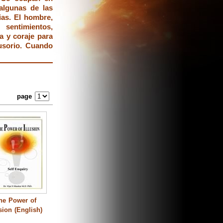
algunas de las
ias. El hombre,
sentimientos,
a y coraje para
lusorio. Cuando
page
he Power of
usion (English)