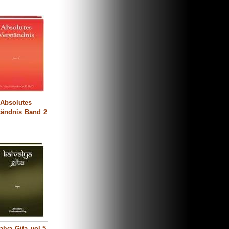
Absolutes
tändnis Band 2
alya Gita vol.5