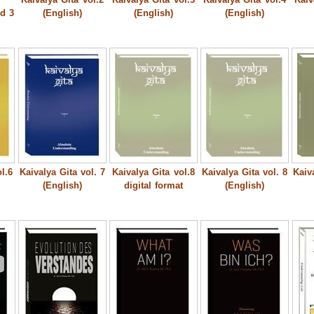
d 3
(English)
(English)
(English)
l.6
Kaivalya Gita vol. 7
Kaivalya Gita vol.8
Kaivalya Gita vol. 8
Kaiv
(English)
digital format
(English)