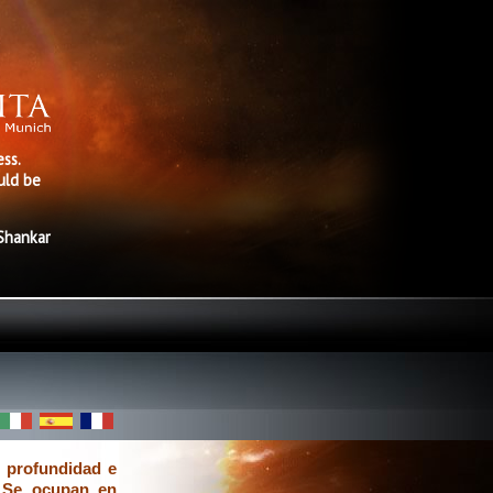
ss.
uld be
 Shankar
n profundidad e
. Se ocupan en