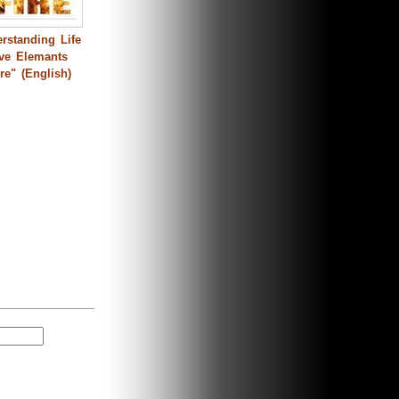
rstanding Life
ive Elemants
ire" (English)