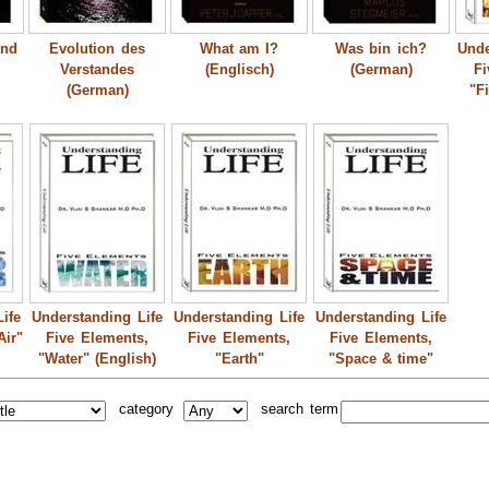
ind
Evolution des
What am I?
Was bin ich?
Unde
Verstandes
(Englisch)
(German)
F
(German)
"F
ife
Understanding Life
Understanding Life
Understanding Life
Air"
Five Elements,
Five Elements,
Five Elements,
"Water" (English)
"Earth"
"Space & time"
category
search term