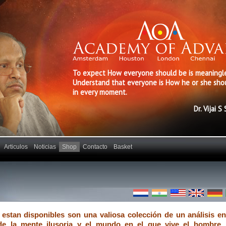
To expect How everyone should be is meaningle
Understand that everyone is How he or she sho
in every moment.
Dr. Vijai S
Articulos
Noticias
Shop
Contacto
Basket
 estan disponibles son una valiosa colección de un análisis e
 de la mente ilusoria y el mundo en el que vive el hombre