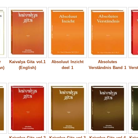
r
Kaivalya Gita vol.1
Absoluut Inzicht
Absolutes
an)
(English)
deel 1
Verständnis Band 1
Vers
Kaivalya Gita vol.2
Kaivalya Gita vol.3
Kaivalya Gita vol.4
Kaiv