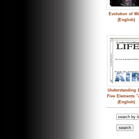
Evolution of M
(English)
Understanding L
Five Elements "
(English)