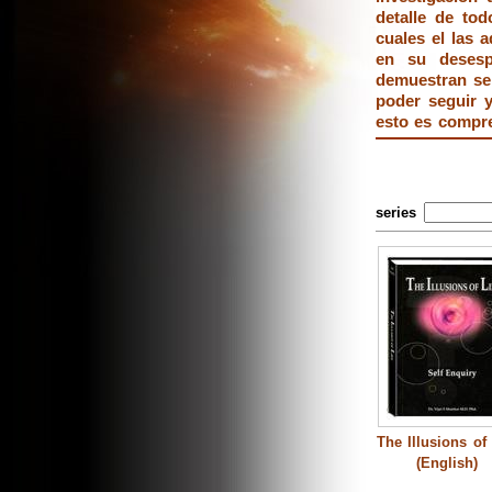
detalle de to
cuales el las 
en su desesp
demuestran ser
poder seguir y
esto es compre
series
The Illusions of 
(English)