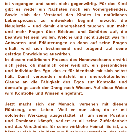
ist vergangen und somit nicht gegenwärtig. Für das Kind
gibt es weder ein Nächstes noch ein Vorhergehendes.
Sowie sich der Verstand des Kindes im natürlichen
Lebensprozess zu entwickeln beginnt, erwacht die
Neugierde – und damit einhergehend tauchen nun mehr
und mehr Fragen über Erlebtes und Gehörtes auf, die
beantwortet sein wollen. Welche und nicht zuletzt was für
Antworten und Erläuterungen es dann auf seine Fragen
erhält, wird sich bestimmend und prägend auf seine
geistige Entwicklung auswirken.
In diesem natürlichen Prozess des Heranwachsens erwirbt
sich jeder, ob männlich oder weiblich, ein persönliches
und individuelles Ego, das er für identisch mit sich selbst
hält. Damit verbunden entsteht ein unerschütterlicher
Glaube an die Fähigkeit des Egos zur Kontrolle und
demzufolge auch der Drang nach Wissen. Auf diese Weise
wird Kontrolle und Wissen eingeführt.
Jetzt macht sich der Mensch, versehen mit diesem
Rüstzeug, ans Leben. Weil er nun aber, da er mit
solcherlei Werkzeug ausgestattet ist, um seine Position
und Dominanz kämpft, verliert er all seine Zufriedenheit
und das Verständnis für seine wirkliche Heimat. Es ist, als
hätte er sich in ein Netz aus Illusionen verstrickt, das sein